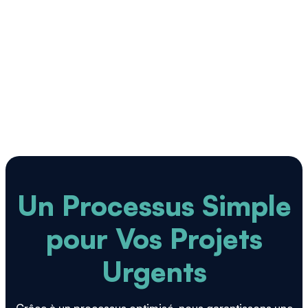
Production accélérée pour des projets à haut
volume.
Polyvalence
Compatible avec les métaux, plastiques et bois.
Réduction des pertes
Optimisation des matières premières.
Un Processus Simple
pour Vos Projets
Urgents
Grâce à un processus optimisé, nous garantissons une