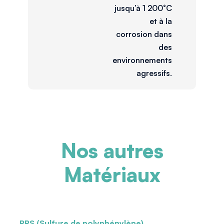
jusqu’à 1 200°C
et à la
corrosion dans
des
environnements
agressifs.
Nos autres
Matériaux
PPS (Sulfure de polyphénylène)